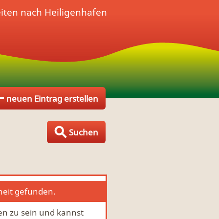
iten nach Heiligenhafen
neuen Eintrag erstellen
Suchen
heit gefunden.
fen zu sein und kannst