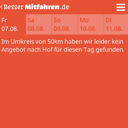
Besser
Mitfahren
.de
Fr
Sa
So
Mo
Di
07.08.
08.08.
09.08.
10.08.
11.08.
Im Umkreis von 50km haben wir leider kein
Angebot nach Hof für diesen Tag gefunden.