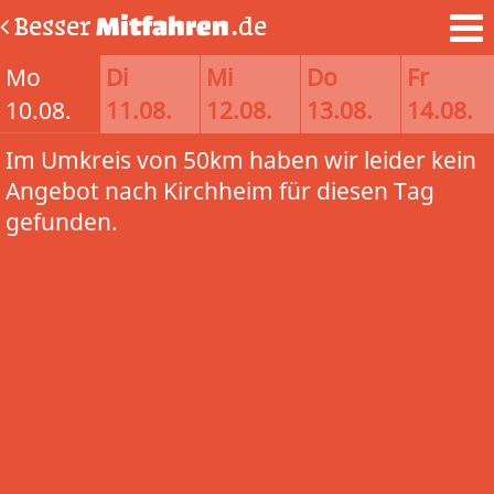
Besser
Mitfahren
.de
Mo
Di
Mi
Do
Fr
10.08.
11.08.
12.08.
13.08.
14.08.
Im Umkreis von 50km haben wir leider kein
Angebot nach Kirchheim für diesen Tag
gefunden.