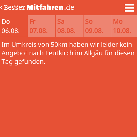
Besser
Mitfahren
.de
Do
Fr
Sa
So
Mo
06.08.
07.08.
08.08.
09.08.
10.08.
Im Umkreis von 50km haben wir leider kein
Angebot nach Leutkirch im Allgäu für diesen
Tag gefunden.