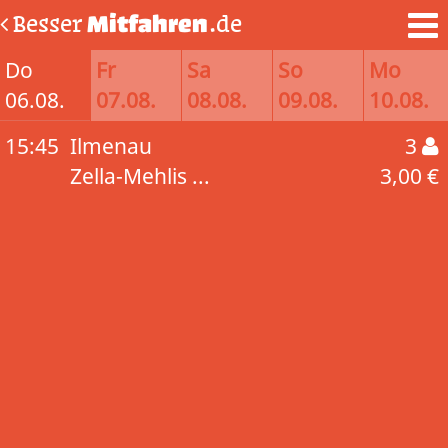
Besser
Mitfahren
.de
Do
Fr
Sa
So
Mo
06.08.
07.08.
08.08.
09.08.
10.08.
15:45
Ilmenau
3
Zella-Mehlis ...
3,00 €