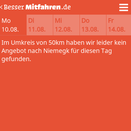
Besser
Mitfahren
.de
Mo
Di
Mi
Do
Fr
10.08.
11.08.
12.08.
13.08.
14.08.
Im Umkreis von 50km haben wir leider kein
Angebot nach Niemegk für diesen Tag
gefunden.