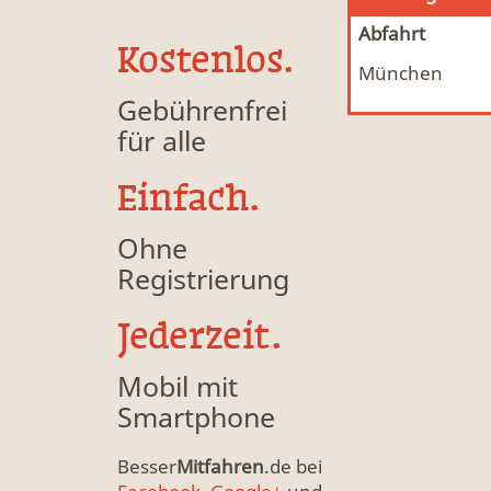
Abfahrt
Kostenlos.
München
Mitfahrgelegenheit & Fahrgemeinschaft
MFG
Gebührenfrei
für alle
Einfach.
Ohne
Registrierung
Jederzeit.
Mobil mit
Smartphone
Besser
Mitfahren
.de bei