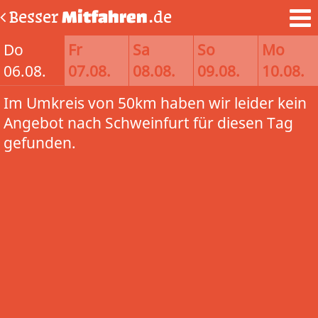
Besser
Mitfahren
.de
Do
Fr
Sa
So
Mo
06.08.
07.08.
08.08.
09.08.
10.08.
Im Umkreis von 50km haben wir leider kein
Angebot nach Schweinfurt für diesen Tag
gefunden.