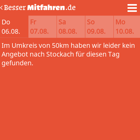
Besser
Mitfahren
.de
Do
Fr
Sa
So
Mo
06.08.
07.08.
08.08.
09.08.
10.08.
Im Umkreis von 50km haben wir leider kein
Angebot nach Stockach für diesen Tag
gefunden.