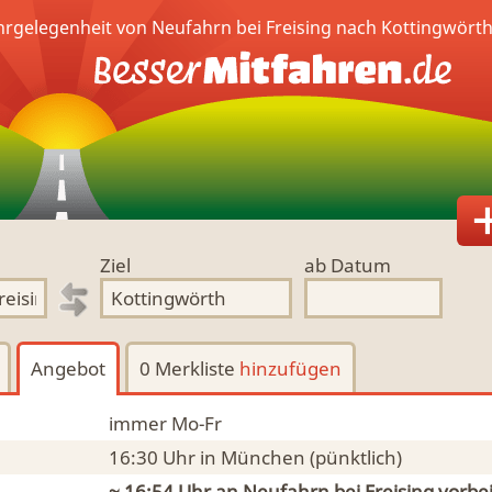
hrgelegenheit von Neufahrn bei Freising nach Kottingwört
Ziel
ab Datum
Angebot
0 Merkliste
hinzufügen
immer Mo-Fr
16:30 Uhr
in München
(pünktlich)
~ 16:54 Uhr an
Neufahrn bei Freising
vorbe