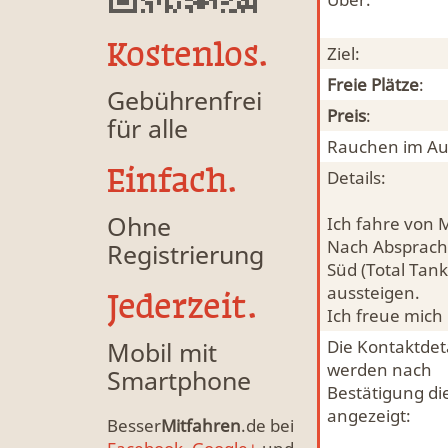
Kostenlos.
Ziel:
Freie Plätze
:
Gebührenfrei
Preis
:
für alle
Rauchen im Au
Einfach.
Details:
Ohne
Ich fahre von M
Nach Absprache
Registrierung
Süd (Total Tank
aussteigen.
Jederzeit.
Ich freue mich
Mobil mit
Die Kontaktdeta
werden nach
Smartphone
Bestätigung di
angezeigt:
Besser
Mitfahren
.de bei