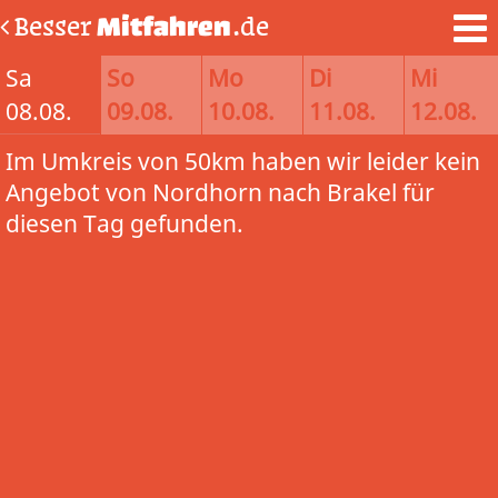
Besser
Mitfahren
.de
Sa
So
Mo
Di
Mi
08.08.
09.08.
10.08.
11.08.
12.08.
Im Umkreis von 50km haben wir leider kein
Angebot von Nordhorn nach Brakel für
diesen Tag gefunden.