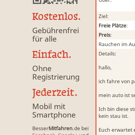
Kostenlos.
Ziel:
Freie Plätze
:
Gebührenfrei
Preis
:
für alle
Rauchen im Au
Einfach.
Details:
Ohne
hallo,
Registrierung
ich fahre von 
Jederzeit.
mein auto ist 
Mobil mit
Ich bin diese 
Smartphone
kein stau ist.
Besser
Mitfahren
.de bei
Euch erwartet 