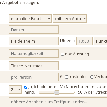
in Angebot eintragen:
Uhrzeit:
nur Ausstieg
€
kostenlos
Verha
Ja, ich bin bereit MitfahrerInnen mitzun
mind.
50 %
der Streck