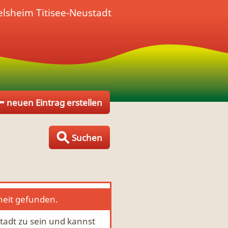
elsheim Titisee-Neustadt
neuen Eintrag erstellen
Suchen
heit gefunden.
stadt zu sein und kannst