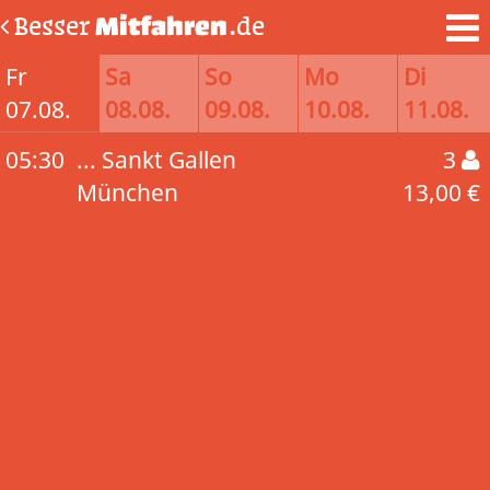
Besser
Mitfahren
.de
Fr
Sa
So
Mo
Di
07.08.
08.08.
09.08.
10.08.
11.08.
05:30
... Sankt Gallen
3
München
13,00 €