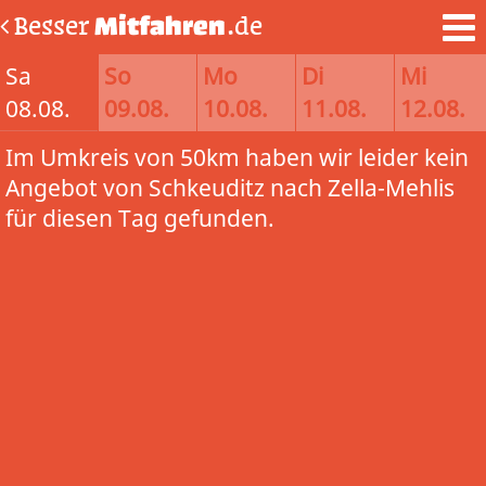
Besser
Mitfahren
.de
Sa
So
Mo
Di
Mi
08.08.
09.08.
10.08.
11.08.
12.08.
Im Umkreis von 50km haben wir leider kein
Angebot von Schkeuditz nach Zella-Mehlis
für diesen Tag gefunden.