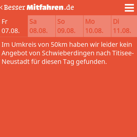
Besser
Mitfahren
.de
Fr
Sa
So
Mo
Di
07.08.
08.08.
09.08.
10.08.
11.08.
Im Umkreis von 50km haben wir leider kein
Angebot von Schwieberdingen nach Titisee-
Neustadt für diesen Tag gefunden.