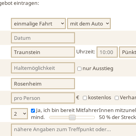
gebot eintragen:
Uhrzeit:
nur Ausstieg
€
kostenlos
Verha
Ja, ich bin bereit MitfahrerInnen mitzun
mind.
50 %
der Streck