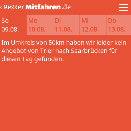
Besser
Mitfahren
.de
So
Mo
Di
Mi
Do
09.08.
10.08.
11.08.
12.08.
13.08.
Im Umkreis von 50km haben wir leider kein
Angebot von Trier nach Saarbrücken für
diesen Tag gefunden.