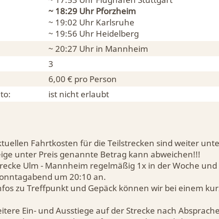
~ 18:29 Uhr
Pforzheim
~ 19:02 Uhr
Karlsruhe
~ 19:56 Uhr
Heidelberg
~ 20:27 Uhr in
Mannheim
3
6,00 € pro Person
to:
ist nicht erlaubt
tuellen Fahrtkosten für die Teilstrecken sind weiter unt
eige unter Preis genannte Betrag kann abweichen!!!
Strecke Ulm - Mannheim regelmäßig 1x in der Woche und 
onntagabend um 20:10 an.
Infos zu Treffpunkt und Gepäck können wir bei einem ku
eitere Ein- und Ausstiege auf der Strecke nach Absprach