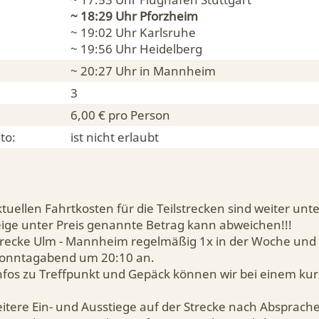
~ 18:29 Uhr
Pforzheim
~ 19:02 Uhr
Karlsruhe
~ 19:56 Uhr
Heidelberg
~ 20:27 Uhr in
Mannheim
3
6,00 € pro Person
to:
ist nicht erlaubt
tuellen Fahrtkosten für die Teilstrecken sind weiter unt
eige unter Preis genannte Betrag kann abweichen!!!
Strecke Ulm - Mannheim regelmäßig 1x in der Woche und 
onntagabend um 20:10 an.
Infos zu Treffpunkt und Gepäck können wir bei einem ku
eitere Ein- und Ausstiege auf der Strecke nach Absprach