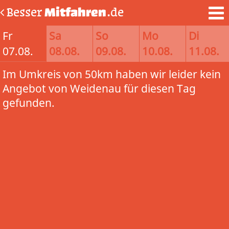
Besser
Mitfahren
.de
Fr
Sa
So
Mo
Di
07.08.
08.08.
09.08.
10.08.
11.08.
Im Umkreis von 50km haben wir leider kein
Angebot von Weidenau für diesen Tag
gefunden.