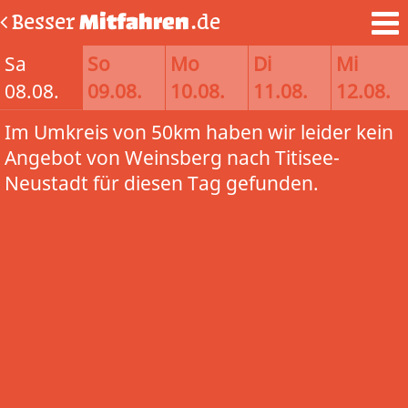
Besser
Mitfahren
.de
Sa
So
Mo
Di
Mi
08.08.
09.08.
10.08.
11.08.
12.08.
Im Umkreis von 50km haben wir leider kein
Angebot von Weinsberg nach Titisee-
Neustadt für diesen Tag gefunden.