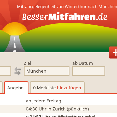
Mitfahrgelegenheit von Winterthur nach München
Ziel
ab Datum
Angebot
0 Merkliste
hinzufügen
an jedem Freitag
04:30 Uhr
in Zürich
(pünktlich)
~ 04:57 Uhr an
Winterthur
vorbei