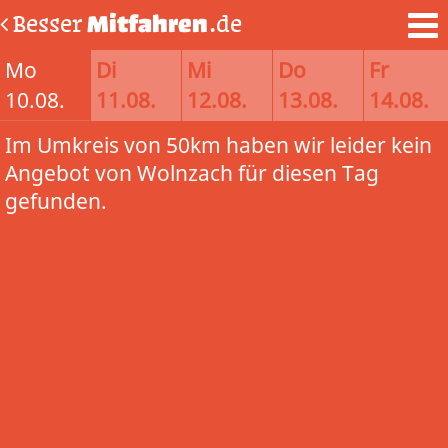
Besser
Mitfahren
.de
Mo
Di
Mi
Do
Fr
10.08.
11.08.
12.08.
13.08.
14.08.
Im Umkreis von 50km haben wir leider kein
Angebot von Wolnzach für diesen Tag
gefunden.