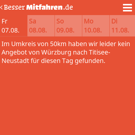
Besser
Mitfahren
.de
Fr
Sa
So
Mo
Di
07.08.
08.08.
09.08.
10.08.
11.08.
Im Umkreis von 50km haben wir leider kein
Angebot von Würzburg nach Titisee-
Neustadt für diesen Tag gefunden.