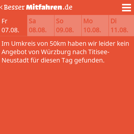
Besser
Mitfahren
.de
Fr
Sa
So
Mo
Di
07.08.
08.08.
09.08.
10.08.
11.08.
Im Umkreis von 50km haben wir leider kein
Angebot von Würzburg nach Titisee-
Neustadt für diesen Tag gefunden.