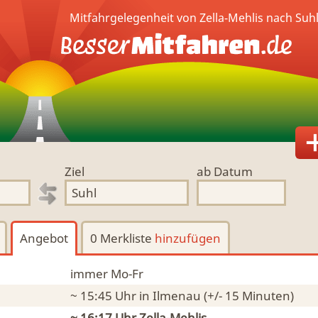
Mitfahrgelegenheit von Zella-Mehlis nach Suh
Ziel
ab Datum
Angebot
0 Merkliste
hinzufügen
immer Mo-Fr
~ 15:45 Uhr
in Ilmenau
(+/- 15 Minuten)
~ 16:17 Uhr
Zella-Mehlis