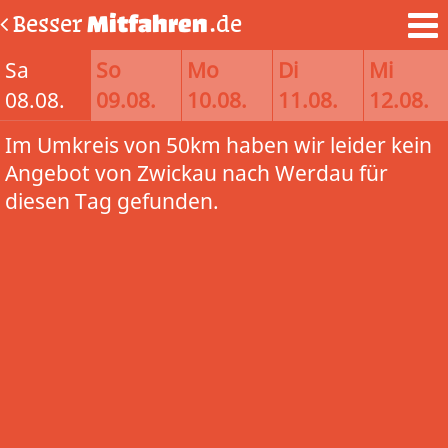
Besser
Mitfahren
.de
Sa
So
Mo
Di
Mi
08.08.
09.08.
10.08.
11.08.
12.08.
Im Umkreis von 50km haben wir leider kein
Angebot von Zwickau nach Werdau für
diesen Tag gefunden.