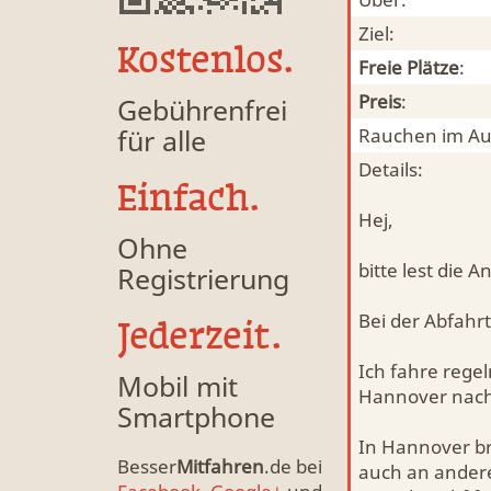
Ziel:
Kostenlos.
Freie Plätze
:
Preis
:
Gebührenfrei
für alle
Rauchen im Au
Details:
Einfach.
Hej,
Ohne
bitte lest die 
Registrierung
Bei der Abfahrts
Jederzeit.
Ich fahre rege
Mobil mit
Hannover nach
Smartphone
In Hannover bri
Besser
Mitfahren
.de bei
auch an anderer