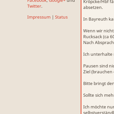
Facebook
,
Google+
und
Kröpcke/Hbf fä
Twitter
.
absetzen.
Impressum
|
Status
In Bayreuth ka
Wenn wir nicht
Rucksack (ca 
Nach Absprach
Ich unterhalte
Pausen sind ni
Ziel (brauchen 
Bitte bringt d
Sollte sich meh
Ich möchte nur
selbstverständli