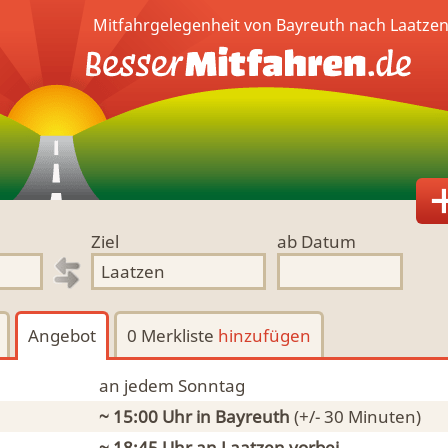
Mitfahrgelegenheit von Bayreuth nach Laatze
Ziel
ab Datum
Angebot
0 Merkliste
hinzufügen
an jedem Sonntag
~ 15:00 Uhr
in Bayreuth
(+/- 30 Minuten)
~ 18:45 Uhr an
Laatzen
vorbei