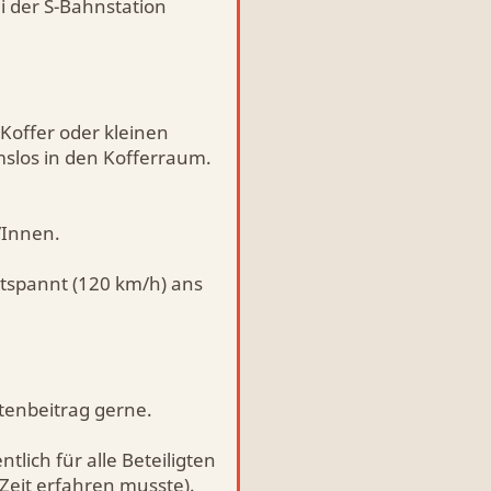
i der S-Bahnstation
Koffer oder kleinen
slos in den Kofferraum.
/Innen.
ntspannt (120 km/h) ans
stenbeitrag gerne.
ich für alle Beteiligten
r Zeit erfahren musste).