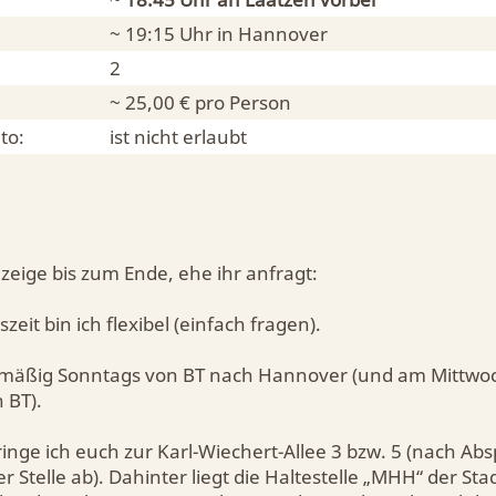
~ 19:15 Uhr in
Hannover
2
~ 25,00 € pro Person
to:
ist nicht erlaubt
Anzeige bis zum Ende, ehe ihr anfragt:
zeit bin ich flexibel (einfach fragen).
lmäßig Sonntags von BT nach Hannover (und am Mittwoc
 BT).
nge ich euch zur Karl-Wiechert-Allee 3 bzw. 5 (nach Abs
 Stelle ab). Dahinter liegt die Haltestelle „MHH“ der Sta