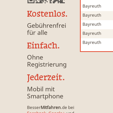
Bayreuth
Mitfahrgelegenheit & Fahrgemeinschaft
MFG
Kostenlos.
Bayreuth
Mitfahrgelegenheit & Fahrgemeinschaft
MFG
Gebührenfrei
Bayreuth
Mitfahrgelegenheit & Fahrgemeinschaft
MFG
für alle
Bayreuth
Mitfahrgelegenheit & Fahrgemeinschaft
MFG
Bayreuth
Mitfahrgelegenheit & Fahrgemeinschaft
MFG
Einfach.
Ohne
Registrierung
Jederzeit.
Mobil mit
Smartphone
Besser
Mitfahren
.de bei