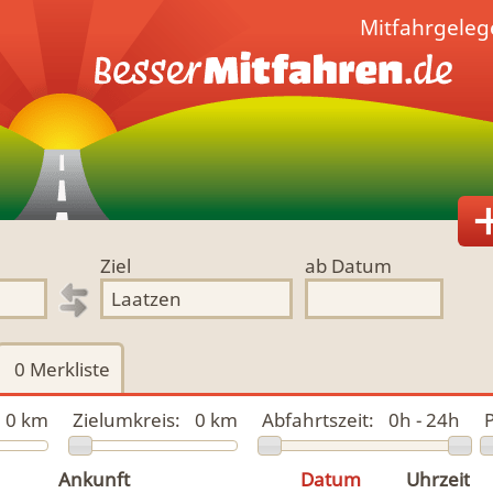
Mitfahrgeleg
Ziel
ab Datum
0
Merkliste
0 km
Zielumkreis:
0 km
Abfahrtszeit:
0h - 24h
P
Ankunft
Datum
Uhrzeit