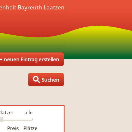
enheit
Bayreuth Laatzen
neuen Eintrag erstellen
Suchen
lätze:
alle
Preis
Plätze