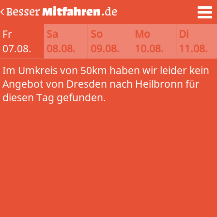
Besser
Mitfahren
.de
Fr
Sa
So
Mo
Di
07.08.
08.08.
09.08.
10.08.
11.08.
Im Umkreis von 50km haben wir leider kein
Angebot von Dresden nach Heilbronn für
diesen Tag gefunden.