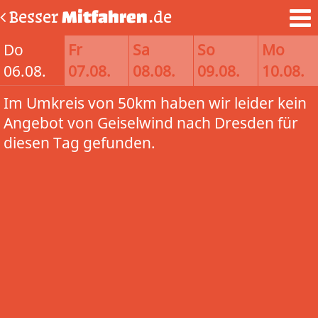
Besser
Mitfahren
.de
Do
Fr
Sa
So
Mo
06.08.
07.08.
08.08.
09.08.
10.08.
Im Umkreis von 50km haben wir leider kein
Angebot von Geiselwind nach Dresden für
diesen Tag gefunden.