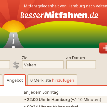
Mitfahrgelegenheit von Hamburg nach Velten
Ziel
ab Datum
Angebot
0 Merkliste
hinzufügen
an jedem Sonntag
~ 22:00 Uhr
in Hamburg
(+/- 10 Minuten)
~ 00:24 Uhr an
Velten
vorbei