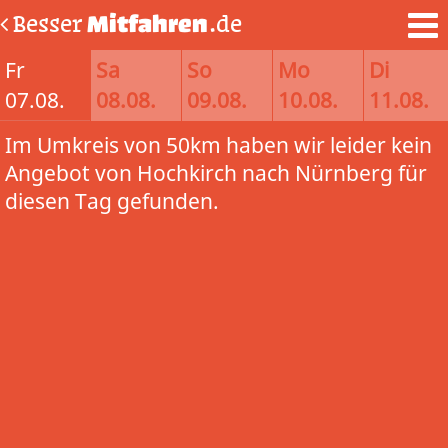
Besser
Mitfahren
.de
Fr
Sa
So
Mo
Di
07.08.
08.08.
09.08.
10.08.
11.08.
Im Umkreis von 50km haben wir leider kein
Angebot von Hochkirch nach Nürnberg für
diesen Tag gefunden.