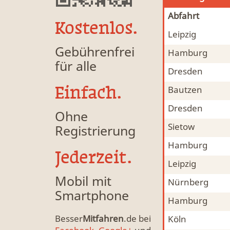
Abfahrt
Kostenlos.
Leipzig
Mitfahrgelegenheit & Fahrgemeinschaft
MFG
Gebührenfrei
Hamburg
Mitfahrgelegenheit & Fahrgemeinschaft
MFG
für alle
Dresden
Mitfahrgelegenheit & Fahrgemeinschaft
MFG
Einfach.
Bautzen
Mitfahrgelegenheit & Fahrgemeinschaft
MFG
Dresden
Mitfahrgelegenheit & Fahrgemeinschaft
MFG
Ohne
Sietow
Registrierung
Mitfahrgelegenheit & Fahrgemeinschaft
MFG
Hamburg
Mitfahrgelegenheit & Fahrgemeinschaft
MFG
Jederzeit.
Leipzig
Bahnmitfahrgelegenheit, Mitfahrgelegenheit B
MFG
Mobil mit
Nürnberg
Mitfahrgelegenheit & Fahrgemeinschaft
MFG
Smartphone
Hamburg
Mitfahrgelegenheit & Fahrgemeinschaft
MFG
Besser
Mitfahren
.de bei
Köln
Bahnmitfahrgelegenheit, Mitfahrgelegenheit B
MFG