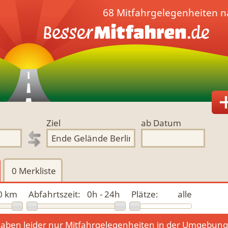
68 Mitfahrgelegenheiten n
Ziel
ab Datum
0
Merkliste
0 km
Abfahrtszeit:
0h - 24h
Plätze:
alle
aben leider nur Mitfahrgelegenheiten in der Umgebun