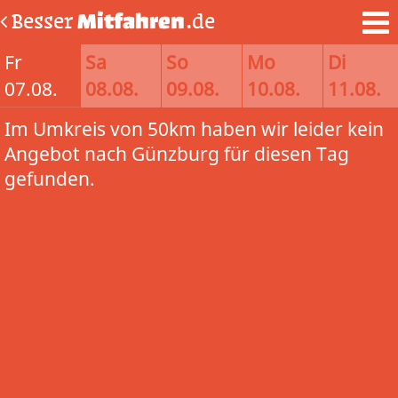
Besser
Mitfahren
.de
Fr
Sa
So
Mo
Di
07.08.
08.08.
09.08.
10.08.
11.08.
Im Umkreis von 50km haben wir leider kein
Angebot nach Günzburg für diesen Tag
gefunden.