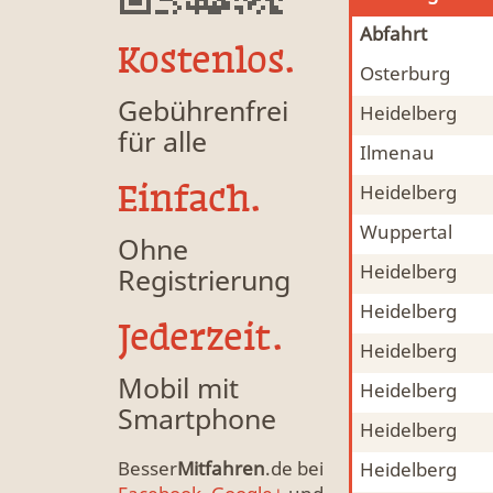
Abfahrt
Kostenlos.
Osterburg
Mitfahrgelegenheit & Fahrgemeinschaft
MFG
Gebührenfrei
Heidelberg
Mitfahrgelegenheit & Fahrgemeinschaft
MFG
für alle
Ilmenau
Mitfahrgelegenheit & Fahrgemeinschaft
MFG
Einfach.
Heidelberg
Mitfahrgelegenheit & Fahrgemeinschaft
MFG
Wuppertal
Mitfahrgelegenheit & Fahrgemeinschaft
MFG
Ohne
Heidelberg
Registrierung
Mitfahrgelegenheit & Fahrgemeinschaft
MFG
Heidelberg
Mitfahrgelegenheit & Fahrgemeinschaft
MFG
Jederzeit.
Heidelberg
Mitfahrgelegenheit & Fahrgemeinschaft
MFG
Mobil mit
Heidelberg
Mitfahrgelegenheit & Fahrgemeinschaft
MFG
Smartphone
Heidelberg
Mitfahrgelegenheit & Fahrgemeinschaft
MFG
Besser
Mitfahren
.de bei
Heidelberg
Mitfahrgelegenheit & Fahrgemeinschaft
MFG