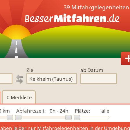
39 Mitfahrgelegenheiten
Ziel
ab Datum
0
Merkliste
0 km
Abfahrtszeit:
0h - 24h
Plätze:
alle
aben leider nur Mitfahrgelegenheiten in der Umgebun