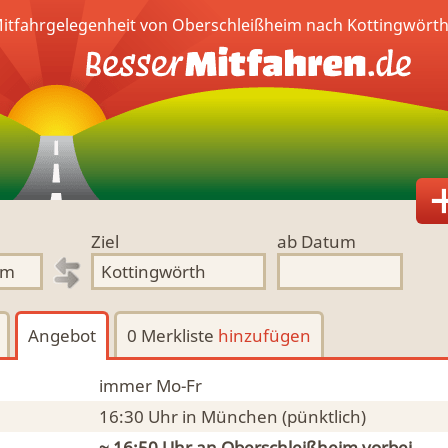
itfahrgelegenheit von Oberschleißheim nach Kottingwörth
Ziel
ab Datum
Angebot
0 Merkliste
hinzufügen
immer Mo-Fr
16:30 Uhr
in München
(pünktlich)
~ 16:50 Uhr an
Oberschleißheim
vorbei