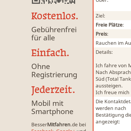
Kostenlos.
Ziel:
Freie Plätze
:
Gebührenfrei
Preis
:
für alle
Rauchen im Au
Einfach.
Details:
Ohne
Ich fahre von M
Nach Absprache
Registrierung
Süd (Total Tank
aussteigen.
Jederzeit.
Ich freue mich
Mobil mit
Die Kontaktdeta
werden nach
Smartphone
Bestätigung di
angezeigt:
Besser
Mitfahren
.de bei