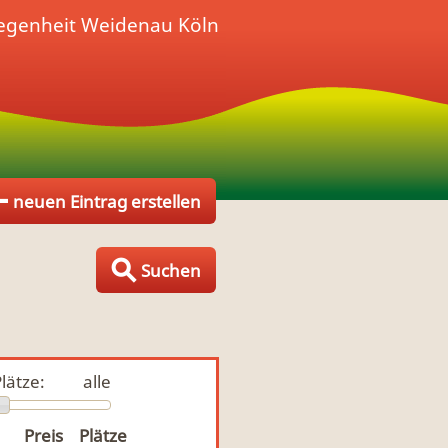
legenheit
Weidenau Köln
neuen Eintrag erstellen
Suchen
lätze:
alle
Preis
Plätze