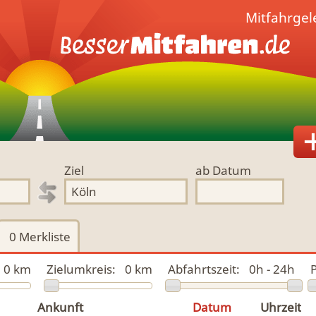
Mitfahrge
Ziel
ab Datum
0
Merkliste
0 km
Zielumkreis:
0 km
Abfahrtszeit:
0h - 24h
P
Ankunft
Datum
Uhrzeit