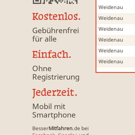
Weidenau
Mitfahrgelegenheit & Fahrgemeinschaft
MFG
Kostenlos.
Weidenau
Mitfahrgelegenheit & Fahrgemeinschaft
MFG
Gebührenfrei
Weidenau
Mitfahrgelegenheit & Fahrgemeinschaft
MFG
für alle
Weidenau
Mitfahrgelegenheit & Fahrgemeinschaft
MFG
Weidenau
Mitfahrgelegenheit & Fahrgemeinschaft
MFG
Einfach.
Weidenau
Mitfahrgelegenheit & Fahrgemeinschaft
MFG
Ohne
Registrierung
Jederzeit.
Mobil mit
Smartphone
Besser
Mitfahren
.de bei