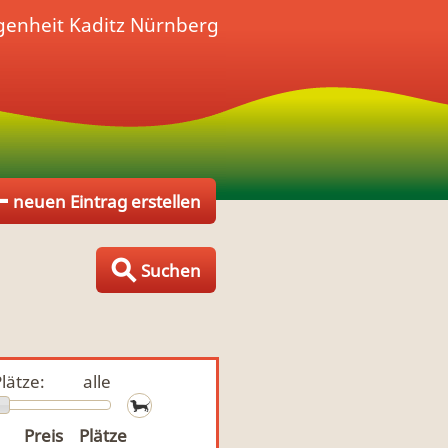
genheit
Kaditz Nürnberg
neuen Eintrag erstellen
Suchen
lätze:
alle
Preis
Plätze