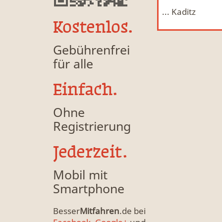
... Kaditz
Tiertransport, mit Hund, Hamster, Kleintiere
Mitfahrgelegenheit & Fahrgemeinschaft
MFG
Kostenlos.
Gebührenfrei
für alle
Einfach.
Ohne
Registrierung
Jederzeit.
Mobil mit
Smartphone
Besser
Mitfahren
.de bei