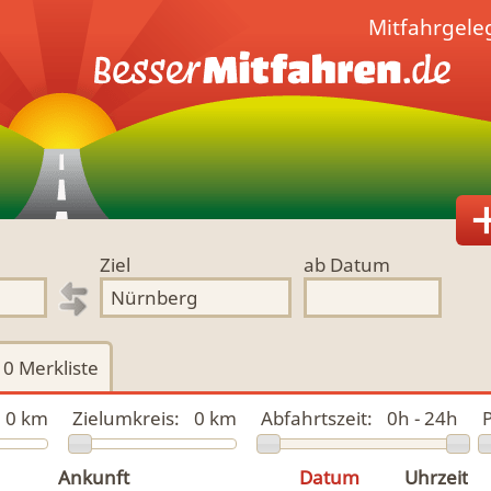
Mitfahrgele
Ziel
ab Datum
0
Merkliste
0 km
Zielumkreis:
0 km
Abfahrtszeit:
0h - 24h
P
Ankunft
Datum
Uhrzeit