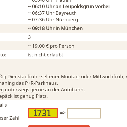
~ 06:10 Uhr an
Leupoldsgrün
vorbei
~ 06:37 Uhr
Bayreuth
~ 07:36 Uhr
Nürnberg
~ 09:18 Uhr in
München
3
~ 19,00 € pro Person
to:
ist nicht erlaubt
ig Dienstagfrüh - seltener Montag- oder Mittwochfrüh, v
ttmaning das P+R-Parkhaus.
eg unterwegs gerne an der Autobahn.
epäck ist genug Platz.
ils
=>
eser Zahl