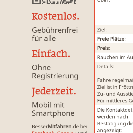
Kostenlos.
Gebührenfrei
Ziel:
für alle
Freie Plätze
:
Preis
:
Einfach.
Rauchen im Au
Ohne
Details:
Registrierung
Fahre regelmäß
Ziel ist in Frö
Jederzeit.
Zu- und Aussti
Für mittleres G
Mobil mit
Die Kontaktdeta
Smartphone
werden nach
Bestätigung di
Besser
Mitfahren
.de bei
angezeigt: