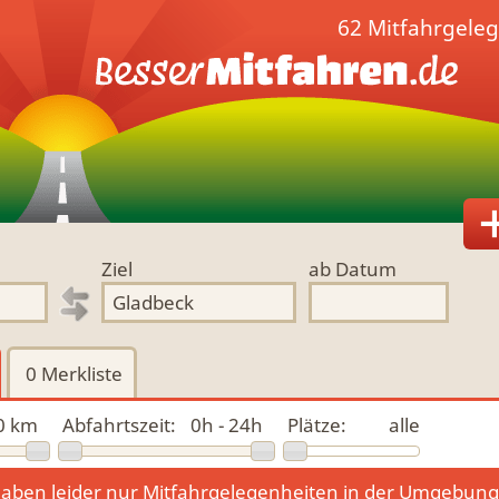
62 Mitfahrgele
Ziel
ab Datum
0
Merkliste
0 km
Abfahrtszeit:
0h - 24h
Plätze:
alle
aben leider nur Mitfahrgelegenheiten in der Umgebun