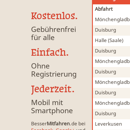
Abfahrt
Kostenlos.
Mönchengladb
Mitfahrgelegenheit & Fahrgemeinschaft
MFG
Gebührenfrei
Duisburg
Mitfahrgelegenheit & Fahrgemeinschaft
MFG
für alle
Halle (Saale)
Tiertransport, mit Hund, Hamster, Kleintiere
Mitfahrgelegenheit & Fahrgemeinschaft
MFG
Einfach.
Duisburg
Mitfahrgelegenheit & Fahrgemeinschaft
MFG
Mönchengladb
Mitfahrgelegenheit & Fahrgemeinschaft
MFG
Ohne
Duisburg
Registrierung
Mitfahrgelegenheit & Fahrgemeinschaft
MFG
Mönchengladb
Mitfahrgelegenheit & Fahrgemeinschaft
MFG
Jederzeit.
Duisburg
Mitfahrgelegenheit & Fahrgemeinschaft
MFG
Mobil mit
Mönchengladb
Mitfahrgelegenheit & Fahrgemeinschaft
MFG
Smartphone
Duisburg
Mitfahrgelegenheit & Fahrgemeinschaft
MFG
Besser
Mitfahren
.de bei
Leverkusen
Tiertransport, mit Hund, Hamster, Kleintiere
Mitfahrgelegenheit & Fahrgemeinschaft
MFG