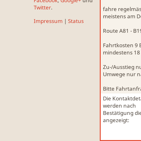
Facebook
,
Google+
und
Twitter
.
fahre regelmäs
meistens am Do
Impressum
|
Status
Route A81 - B1
Fahrtkosten 9
mindestens 18
Zu-/Ausstieg n
Umwege nur nac
Bitte Fahrtanf
Die Kontaktdeta
werden nach
Bestätigung di
angezeigt: