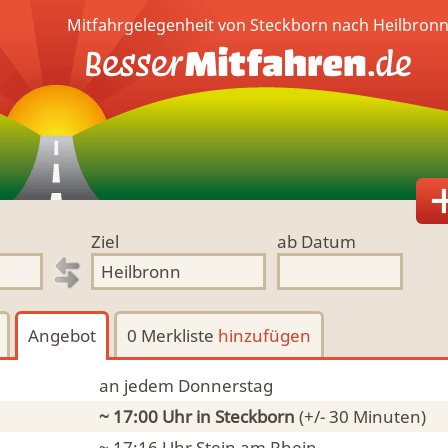
Mitfahrgelegenheit von Steckborn nach Heilbron
Ziel
ab Datum
Angebot
0 Merkliste
hinzufügen
an jedem Donnerstag
~ 17:00 Uhr
in Steckborn
(+/- 30 Minuten)
~ 17:16 Uhr
Stein am Rhein