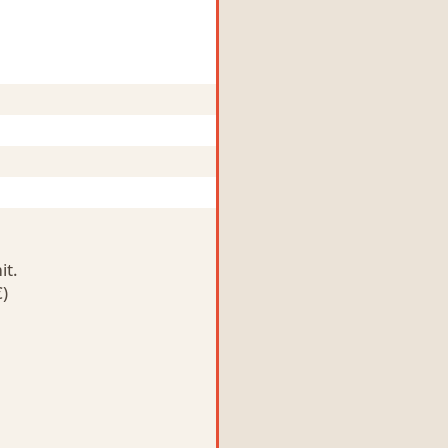
it.
)